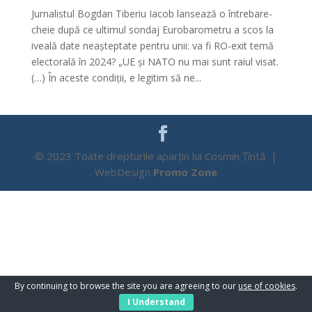
Jurnalistul Bogdan Tiberiu Iacob lansează o întrebare-
cheie după ce ultimul sondaj Eurobarometru a scos la
iveală date neașteptate pentru unii: va fi RO-exit temă
electorală în 2024? „UE și NATO nu mai sunt raiul visat.
(…) În aceste condiții, e legitim să ne...
© 2023 Toate drepturile aparțin lui Cosmin Țîntă |
WebDesign
Promo Zone
By continuing to browse the site you are agreeing to our
use of cookies
.
I Understand