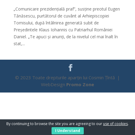
„Comunicare prezidențială praf”, susține preotul Eugen
Tănăsescu, purtătorul de cuvânt al Arhiepiscopiei
Tomisului, după întâlnirea generată subit de
Președintele Klaus Iohannis cu Patriarhul României
Daniel. „Te apuci și anunți, de la nivelul cel mai înalt în
stat,...
© 2023 Toate drepturile aparțin lui Cosmin Țîntă |
WebDesign
Promo Zone
By continuing to browse the site you are agreeing to our
use of cookies
.
I Understand