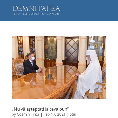
„Nu vă așteptați la ceva bun”!
by
Cosmin Țîntă
|
Feb 17, 2021
|
Știri