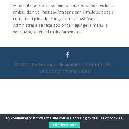
Mitul Fritz face tot mai fain, oricât s-ar strădui edilul cu
ambiții de nivel înalt să-l întrețină prin filmulețe, poze și
compuneri pline de elan și farmec tovărășesc.
Administrația sa face zob orice îi ajunge la mână: a
venit, iată, și rândul mult-trâmbițatei...
© 2023 Toate drepturile aparțin lui Cosmin Țîntă |
WebDesign
Promo Zone
By continuing to browse the site you are agreeing to our
use of cookies
.
I Understand