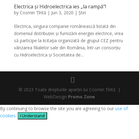
Electrica și Hidroelectrica ies „la rampă”!
by
Cosmin Țîntă
|
Jun 3, 2020
|
Știri
Electrica, singura companie românească listată din
domeniul distribuției și furnizării energiei electrice, vrea
să participe la licitaţia organizată de grupul CEZ pentru
vânzarea filialelor sale din România, într-un consorțiu
cu Hidroelectrica și Societatea de...
© 2023 Toate drepturile aparțin lui Cosmin Țîntă |
WebDesign
Promo Zone
By continuing to browse the site you are agreeing to our
use of
cookies
.
I Understand