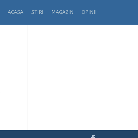
ACASA
STIRI
MAGAZIN
OPINII
a
l