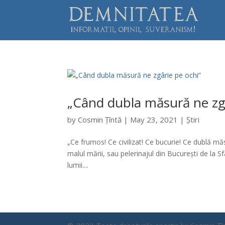
„Când dubla măsură ne zgâ
by
Cosmin Țîntă
|
May 23, 2021
|
Știri
„Ce frumos! Ce civilizat! Ce bucurie! Ce dublă m
malul mării, sau pelerinajul din București de la S
lumii....