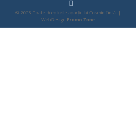
© 2023 Toate drepturile aparțin lui Cosmin Țîntă |
WebDesign
Promo Zone