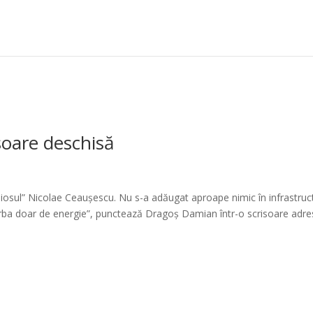
isoare deschisă
diosul” Nicolae Ceaușescu. Nu s-a adăugat aproape nimic în infrastruc
 vorba doar de energie”, punctează Dragoș Damian într-o scrisoare adr