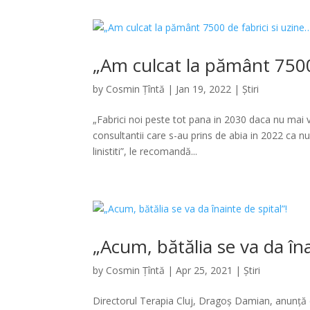
„Am culcat la pământ 7500 
by
Cosmin Țîntă
|
Jan 19, 2022
|
Știri
„Fabrici noi peste tot pana in 2030 daca nu mai v
consultantii care s-au prins de abia in 2022 ca
linistiti”, le recomandă...
„Acum, bătălia se va da îna
by
Cosmin Țîntă
|
Apr 25, 2021
|
Știri
Directorul Terapia Cluj, Dragoș Damian, anunță că 