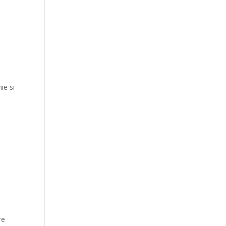
ie si
re