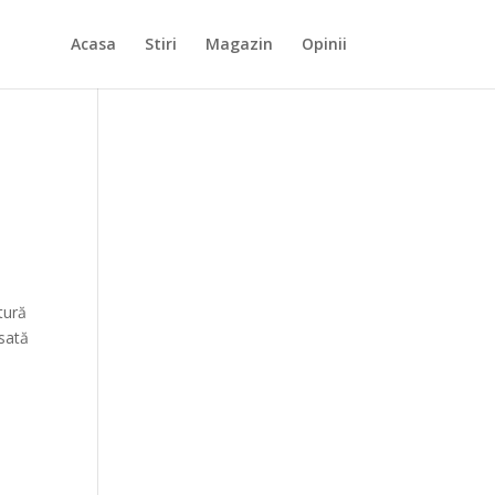
Acasa
Stiri
Magazin
Opinii
tură
esată