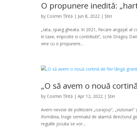
O propunere inedită: „harta
by
Cosmin Țîntă
|
Jun 8, 2022
|
Știri
„Iata, sparg gheata. In 2021, fiecare angajat al c
in taxe, impozite si contributii”, scrie Dragoș Da
vine cu o propunere...
„O să avem o nouă cortină 
by
Cosmin Țîntă
|
Apr 12, 2022
|
Știri
Avem nevoie de politicieni „curajoși”, „vizionari” 
România, trage semnalul de alarmă directorul gen
regulile jocului se vor...