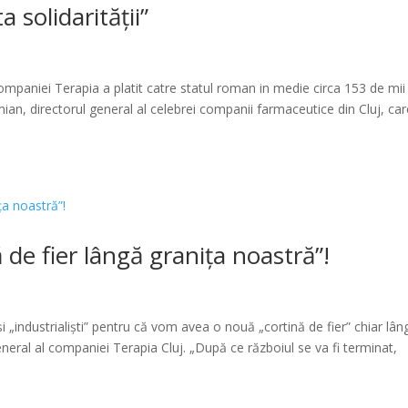
 solidarității”
ompaniei Terapia a platit catre statul roman in medie circa 153 de mii 
mian, directorul general al celebrei companii farmaceutice din Cluj, ca
de fier lângă granița noastră”!
și „industrialiști” pentru că vom avea o nouă „cortină de fier” chiar lân
eral al companiei Terapia Cluj. „După ce războiul se va fi terminat,