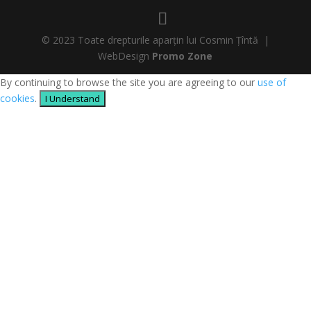
© 2023 Toate drepturile aparțin lui Cosmin Țîntă |
WebDesign
Promo Zone
By continuing to browse the site you are agreeing to our
use of
cookies
.
I Understand