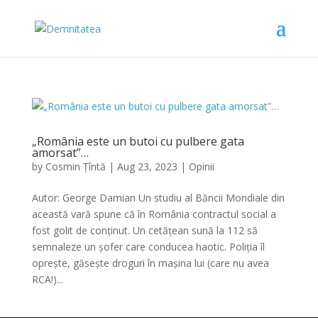
„România este un butoi cu pulbere gata
amorsat”…
by
Cosmin Țîntă
|
Aug 23, 2023
|
Opinii
Autor: George Damian Un studiu al Băncii Mondiale din
această vară spune că în România contractul social a
fost golit de conținut. Un cetățean sună la 112 să
semnaleze un șofer care conducea haotic. Poliția îl
oprește, găsește droguri în mașina lui (care nu avea
RCA!)...