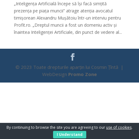
„Inteligența Artificială începe să își facă simțită
prezența pe piața muncii” atrage atenția avocatul
timișorean Alexandru Mușătoiu într-un interviu pentru
Profit.ro. „Dreptul muncii a fost un domeniu activ și
înaintea Inteligenței Artificiale, din punct de vedere al...
© 2023 Toate drepturile aparțin lui Cosmin Țîntă |
WebDesign
Promo Zone
By continuing to browse the site you are agreeing to our
use of cookies
.
I Understand