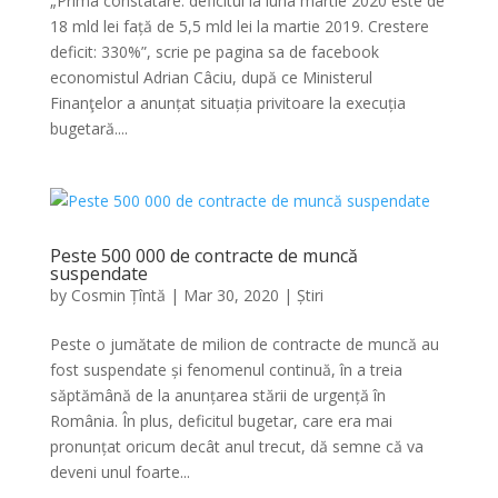
„Prima constatare: deficitul la luna martie 2020 este de
18 mld lei față de 5,5 mld lei la martie 2019. Crestere
deficit: 330%”, scrie pe pagina sa de facebook
economistul Adrian Câciu, după ce Ministerul
Finanţelor a anunțat situația privitoare la execuția
bugetară....
Peste 500 000 de contracte de muncă
suspendate
by
Cosmin Țîntă
|
Mar 30, 2020
|
Știri
Peste o jumătate de milion de contracte de muncă au
fost suspendate și fenomenul continuă, în a treia
săptămână de la anunțarea stării de urgență în
România. În plus, deficitul bugetar, care era mai
pronunțat oricum decât anul trecut, dă semne că va
deveni unul foarte...