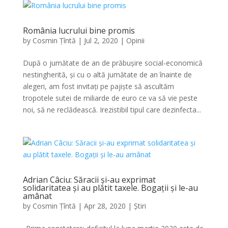
România lucrului bine promis
by
Cosmin Țîntă
|
Jul 2, 2020
|
Opinii
După o jumătate de an de prăbușire social-economică
nestingherită, și cu o altă jumătate de an înainte de
alegeri, am fost invitați pe pajiște să ascultăm
tropotele sutei de miliarde de euro ce va să vie peste
noi, să ne reclădească. Irezistibil tipul care dezinfecta...
Adrian Câciu: Săracii și-au exprimat
solidaritatea și au plătit taxele. Bogații și le-au
amânat
by
Cosmin Țîntă
|
Apr 28, 2020
|
Știri