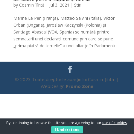
by
Cosmin Țîntă
|
Jul 3, 2021
|
Știri
Marine Le Pen (Franța), Matteo Salvini (Italia), Viktor
Orban (Ungaria), Jaroslaw Kaczynski (Polonia) și
Santiago Abascal (VOX, Spania) se numără printre
semnatarii unei declarații comune prin care se pune
„prima piatră de temelie” a unei alianţe în Parlamentul...
© 2023 Toate drepturile aparțin lui Cosmin Țîntă |
WebDesign
Promo Zone
By continuing to browse the site you are agreeing to our
use of cookies
.
I Understand