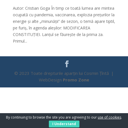
Autor: Cristian Goga În timp ce toată lumea are mintea
ocupată cu pandemia, vaccinarea, explozia prețurilor la
energie și alte „minunății” de sezon, o temă apare tiptil,
pe furiș, în agenda aleșilor: MODIFICAREA
CONSTITUȚIEI. Lanțul se făurește de la prima za.
Primul...
© 2023 Toate drepturile aparțin lui Cosmin Țîntă |
WebDesign
Promo Zone
By continuing to browse the site you are agreeing to our
use of cookies
.
I Understand