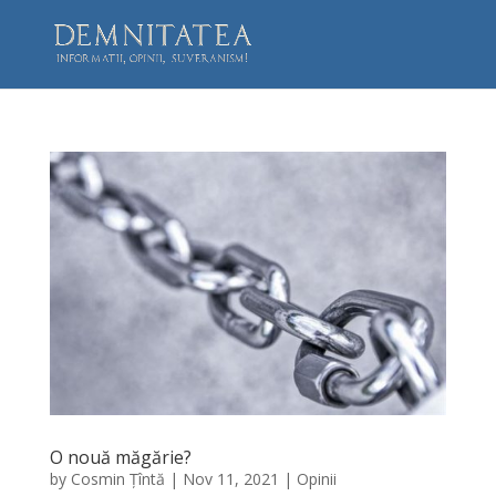
O nouă măgărie?
by
Cosmin Țîntă
|
Nov 11, 2021
|
Opinii