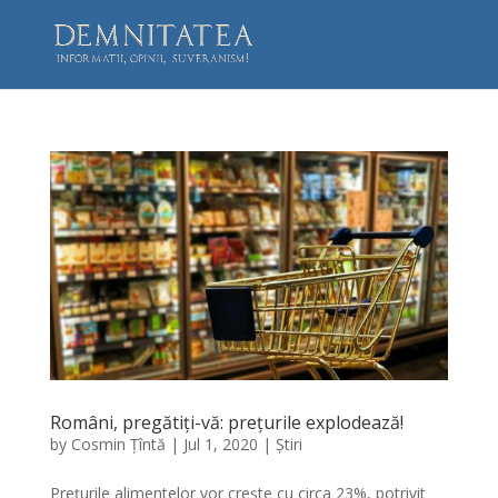
Români, pregătiți-vă: prețurile explodează!
by
Cosmin Țîntă
|
Jul 1, 2020
|
Știri
Prețurile alimentelor vor crește cu circa 23%, potrivit