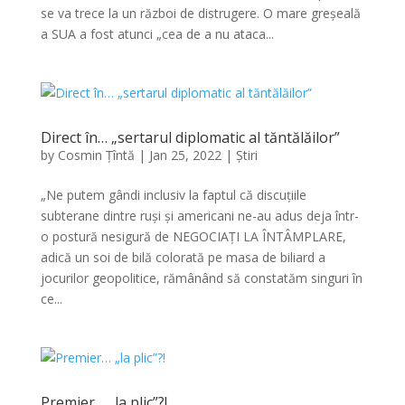
se va trece la un război de distrugere. O mare greșeală
a SUA a fost atunci „cea de a nu ataca...
Direct în… „sertarul diplomatic al tăntălăilor”
by
Cosmin Țîntă
|
Jan 25, 2022
|
Știri
„Ne putem gândi inclusiv la faptul că discuțiile
subterane dintre ruși și americani ne-au adus deja într-
o postură nesigură de NEGOCIAȚI LA ÎNTÂMPLARE,
adică un soi de bilă colorată pe masa de biliard a
jocurilor geopolitice, rămânând să constatăm singuri în
ce...
Premier… „la plic”?!