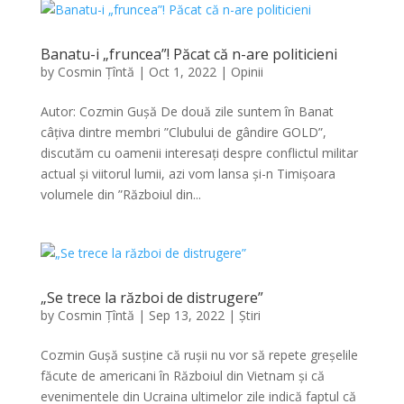
Banatu-i „fruncea”! Păcat că n-are politicieni
by
Cosmin Țîntă
|
Oct 1, 2022
|
Opinii
Autor: Cozmin Gușă De două zile suntem în Banat
câțiva dintre membri ”Clubului de gândire GOLD”,
discutăm cu oamenii interesați despre conflictul militar
actual și viitorul lumii, azi vom lansa și-n Timișoara
volumele din ”Războiul din...
„Se trece la război de distrugere”
by
Cosmin Țîntă
|
Sep 13, 2022
|
Știri
Cozmin Gușă susține că rușii nu vor să repete greșelile
făcute de americani în Războiul din Vietnam și că
evenimentele din Ucraina ultimelor zile indică faptul că