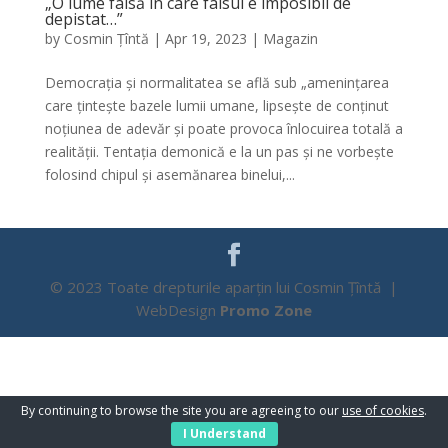
„O lume falsă în care falsul e imposibil de
depistat…”
by
Cosmin Țîntă
|
Apr 19, 2023
|
Magazin
Democrația și normalitatea se află sub „amenințarea
care țintește bazele lumii umane, lipsește de conținut
noțiunea de adevăr și poate provoca înlocuirea totală a
realității. Tentația demonică e la un pas și ne vorbește
folosind chipul și asemănarea binelui,...
© 2023 Toate drepturile aparțin lui Cosmin Țîntă |
WebDesign
Promo Zone
By continuing to browse the site you are agreeing to our
use of cookies
.
I Understand