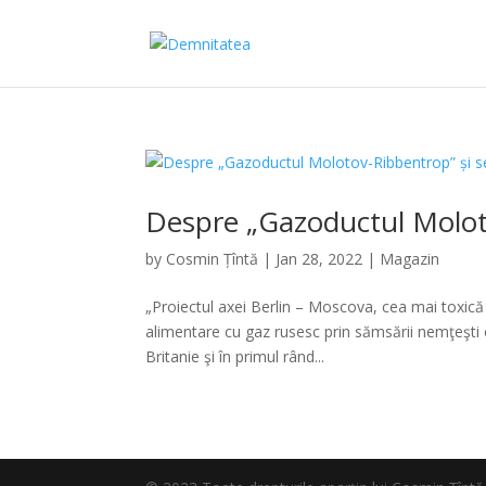
Despre „Gazoductul Moloto
by
Cosmin Țîntă
|
Jan 28, 2022
|
Magazin
„Proiectul axei Berlin – Moscova, cea mai toxică 
alimentare cu gaz rusesc prin sămsării nemţeşti o
Britanie şi în primul rând...