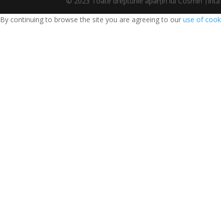
© 2023 Toate drepturile aparțin lui Cosmin Țî
By continuing to browse the site you are agreeing to our
use of cook