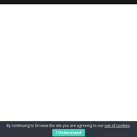
By continuing to browse the site you are agreeing to our
use of cookies
.
I Understand