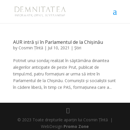
AUR intră și în Parlamentul de la Chișinău
by
Cosmin Țîntă
|
Jul 10, 2021
|
Știri
Potrivit unui sondaj realizat în săptămâna dinaintea
alegerilor anticipate de peste Prut, publicat de
timpul.md, patru formațiuni ar urma să intre în
Parlamentul de la Chișinău. Comuniștii și socialiștii sunt
în cădere liberă, în timp ce PAS, formațiunea care a...
© 2023 Toate drepturile aparțin lui Cosmin Țîntă |
WebDesign
Promo Zone