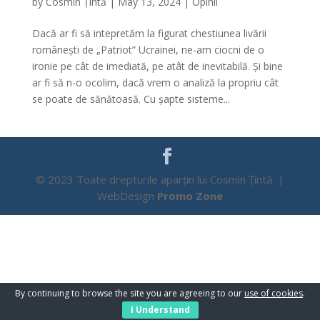
by
Cosmin Țîntă
|
May 13, 2024
|
Opinii
Dacă ar fi să intepretăm la figurat chestiunea livării
românești de „Patriot” Ucrainei, ne-am ciocni de o
ironie pe cât de imediată, pe atât de inevitabilă. Și bine
ar fi să n-o ocolim, dacă vrem o analiză la propriu cât
se poate de sănătoasă. Cu șapte sisteme...
© 2023 Toate drepturile aparțin lui Cosmin Țîntă |
WebDesign
Promo Zone
By continuing to browse the site you are agreeing to our
use of cookies
.
I Understand