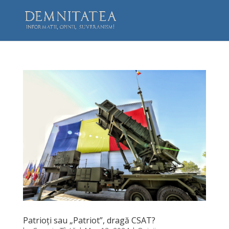
Patrioți sau „Patriot”, dragă CSAT?