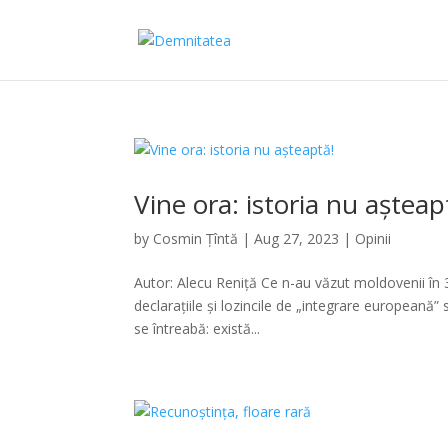
Vine ora: istoria nu așteap
by
Cosmin Țîntă
|
Aug 27, 2023
|
Opinii
Autor: Alecu Reniță Ce n-au văzut moldovenii în 3
declarațiile și lozincile de „integrare europeană
se întreabă: există...