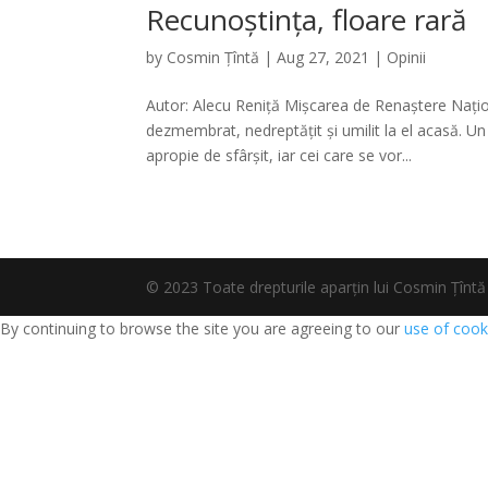
Recunoștința, floare rară
by
Cosmin Țîntă
|
Aug 27, 2021
|
Opinii
Autor: Alecu Reniță Mișcarea de Renaștere Nați
dezmembrat, nedreptățit și umilit la el acasă. 
apropie de sfârșit, iar cei care se vor...
© 2023 Toate drepturile aparțin lui Cosmin Țî
By continuing to browse the site you are agreeing to our
use of cook