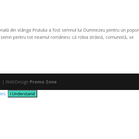
onală din stânga Prutului a fost semnul lui Dumnezeu pentru un popo
Un semn pentru tot neamul românesc că robia străină, comunistă, se
ntă | WebDesign
Promo Zone
ies
.
I Understand