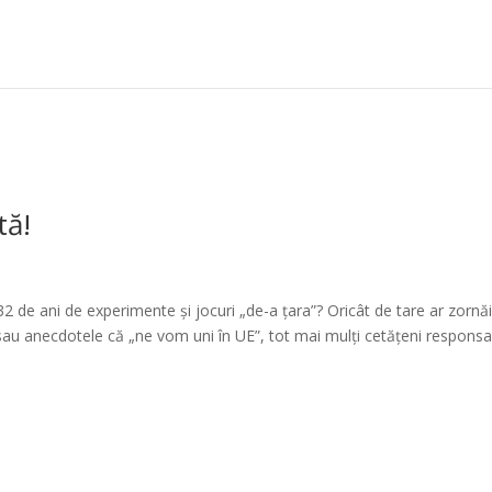
tă!
2 de ani de experimente și jocuri „de-a țara”? Oricât de tare ar zornă
” sau anecdotele că „ne vom uni în UE”, tot mai mulți cetățeni responsab