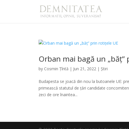
Orban mai bagă un „băț” p
by
Cosmin Țîntă
|
Jun 21, 2022
|
Știri
Budapesta se joacă din nou la butoanele UE: pre
primească statutul de țări candidate concomiten
zeci de ore înaintea...