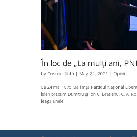
În loc de „La mulți ani, PN
by
Cosmin Țîntă
|
May 24, 2021
|
Opinii
La 24 mai 1875 lua fiinţă Partidul Naţional Liberal
lideri precum Dumitru şi Ion C. Brătianu, C. A. Ros
leagă unele...