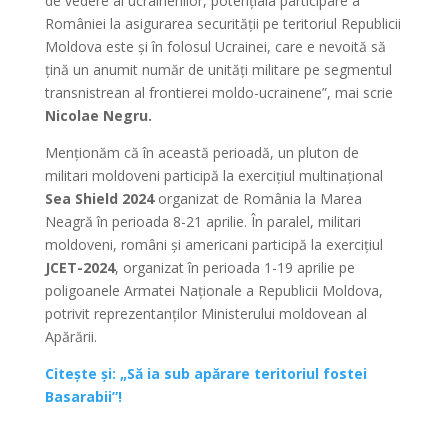
de vedere al ucrainenilor, potențiala participare a
României la asigurarea securității pe teritoriul Republicii
Moldova este și în folosul Ucrainei, care e nevoită să
țină un anumit număr de unități militare pe segmentul
transnistrean al frontierei moldo-ucrainene”, mai scrie
Nicolae Negru.
Menționăm că în această perioadă, un pluton de
militari moldoveni participă la exercițiul multinațional
Sea Shield 2024
organizat de România la Marea
Neagră în perioada 8-21 aprilie. În paralel, militari
moldoveni, români și americani participă la exercițiul
JCET-2024
, organizat în perioada 1-19 aprilie pe
poligoanele Armatei Naționale a Republicii Moldova,
potrivit reprezentanților Ministerului moldovean al
Apărării.
Citește și: „Să ia sub apărare teritoriul fostei
Basarabii”!