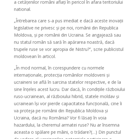
a cetățenilor români aflați în pericol în afara teritoriului
national.
„Întrebarea care s-a pus imediat e dacă aceste inovații
legislative ne privesc și pe noi, românii din Republica
Moldova, și pe românii din Ucraina. Se angajează sau
nu statul român să sară în apărarea noastră, dacă
trupele ruse se vor apropia de Nistru?”, scrie publicistul
moldovean în articol.
„În mod normal, în corespundere cu normele
internaționale, protecția românilor moldoveni și
ucraineni se află în sarcina statelor respective, e de la
sine înțeles acest lucru. Dar dacă, în condițiile războiului
ruso-ucrainean, al războiului hibrid, statele moldav și
ucrainean își vor pierde capacitatea funcțională, cine îi
va proteja pe românii din Republica Moldova și
Ucraina, dacă nu România? Vor fi lăsați în voia
hazardului, la cheremul armatei ruse? Nu ar însemna
aceasta o spălare pe mâini, o trădare?(…) Din punctul