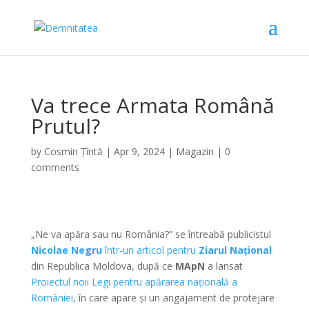
Va trece Armata Română
Prutul?
by
Cosmin Țîntă
|
Apr 9, 2024
|
Magazin
|
0
comments
„Ne va apăra sau nu România?” se întreabă publicistul
Nicolae Negru
într-un articol pentru
Ziarul Național
din Republica Moldova, după ce
MApN
a lansat
Proiectul noii Legi pentru apărarea națională a
României
, în care apare și un angajament de protejare