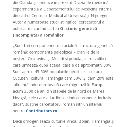
din Olanda și conduce în prezent Divizia de medicină
experimentală a Departamentului de Medicină Internă
din cadrul Centrului Medical al Universității Nijmegen.
Autor a numeroase studii științifice, cercetătorul a
publicat de curând cartea
O istorie genetică
(incompletă) a românilor.
„
Sunt trei componenente cruciale în structura genetică
română: componenta paleolitică – craniile de la
peștera Cioclovina și Muierii și populațiile mezolitice
care urmează după aceea, care e de aproximativ 30%.
Sunt aprox. 45-50% populațiile neolitice – cultura
Cucuteni, cultura Hamangia cam 50%. Și cam 20% este
influență indo-europeană care migrează în Europa
acum 3500 de ani din stepele de la nord de Marea
Neagră, cele care aduc limbile indo-europene, inclusiv
daca”, susține cercetătorul român într-un interviu
pentru
Contributors.ro.
Dacii omogenizează culturile Vinca, Boian, Hamangia și