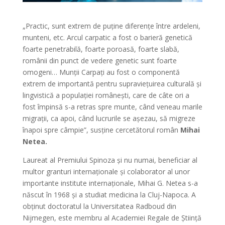
„Practic, sunt extrem de puține diferențe între ardeleni,
munteni, etc. Arcul carpatic a fost o barieră genetică
foarte penetrabilă, foarte poroasă, foarte slabă,
românii din punct de vedere genetic sunt foarte
omogeni… Munții Carpați au fost o componentă
extrem de importantă pentru supraviețuirea culturală și
lingvistică a populației românești, care de câte ori a
fost împinsă s-a retras spre munte, când veneau marile
migrații, ca apoi, când lucrurile se așezau, să migreze
înapoi spre câmpie”, susține cercetătorul român
Mihai
Netea.
Laureat al Premiului Spinoza și nu numai, beneficiar al
multor granturi internaționale și colaborator al unor
importante institute internaționale, Mihai G. Netea s-a
născut în 1968 și a studiat medicina la Cluj-Napoca. A
obținut doctoratul la Universitatea Radboud din
Nijmegen, este membru al Academiei Regale de Știință