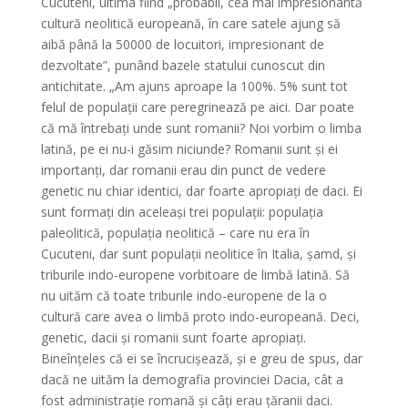
Cucuteni, ultima fiind „probabil, cea mai impresionantă
cultură neolitică europeană, în care satele ajung să
aibă până la 50000 de locuitori, impresionant de
dezvoltate”, punând bazele statului cunoscut din
antichitate. „Am ajuns aproape la 100%. 5% sunt tot
felul de populații care peregrinează pe aici. Dar poate
că mă întrebați unde sunt romanii? Noi vorbim o limba
latină, pe ei nu-i găsim niciunde? Romanii sunt și ei
importanți, dar romanii erau din punct de vedere
genetic nu chiar identici, dar foarte apropiați de daci. Ei
sunt formați din aceleași trei populații: populația
paleolitică, populația neolitică – care nu era în
Cucuteni, dar sunt populații neolitice în Italia, șamd, și
triburile indo-europene vorbitoare de limbă latină. Să
nu uităm că toate triburile indo-europene de la o
cultură care avea o limbă proto indo-europeană. Deci,
genetic, dacii și romanii sunt foarte apropiați.
Bineînțeles că ei se încrucișează, și e greu de spus, dar
dacă ne uităm la demografia provinciei Dacia, cât a
fost administrație romană și câți erau țăranii daci.