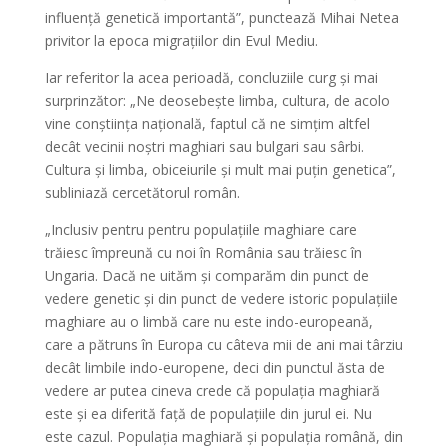
influență genetică importantă”, punctează Mihai Netea
privitor la epoca migrațiilor din Evul Mediu.
Iar referitor la acea perioadă, concluziile curg și mai
surprinzător: „Ne deosebește limba, cultura, de acolo
vine conștiința națională, faptul că ne simțim altfel
decât vecinii noștri maghiari sau bulgari sau sârbi.
Cultura și limba, obiceiurile și mult mai puțin genetica”,
subliniază cercetătorul român.
„Inclusiv pentru pentru populațiile maghiare care
trăiesc împreună cu noi în România sau trăiesc în
Ungaria. Dacă ne uităm și comparăm din punct de
vedere genetic și din punct de vedere istoric populațiile
maghiare au o limbă care nu este indo-europeană,
care a pătruns în Europa cu câteva mii de ani mai târziu
decât limbile indo-europene, deci din punctul ăsta de
vedere ar putea cineva crede că populația maghiară
este și ea diferită față de populațiile din jurul ei. Nu
este cazul. Populația maghiară și populația română, din