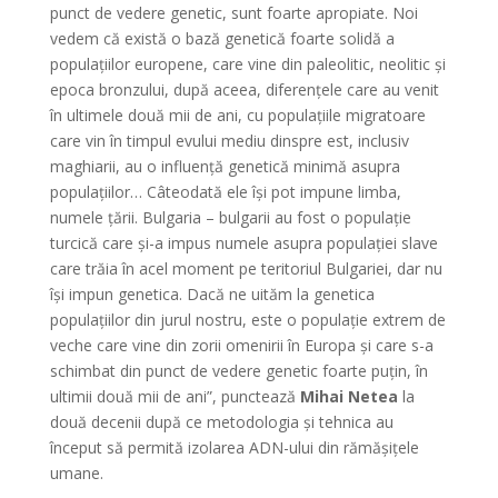
punct de vedere genetic, sunt foarte apropiate. Noi
vedem că există o bază genetică foarte solidă a
populațiilor europene, care vine din paleolitic, neolitic și
epoca bronzului, după aceea, diferențele care au venit
în ultimele două mii de ani, cu populațiile migratoare
care vin în timpul evului mediu dinspre est, inclusiv
maghiarii, au o influență genetică minimă asupra
populațiilor… Câteodată ele își pot impune limba,
numele țării. Bulgaria – bulgarii au fost o populație
turcică care și-a impus numele asupra populației slave
care trăia în acel moment pe teritoriul Bulgariei, dar nu
își impun genetica. Dacă ne uităm la genetica
populațiilor din jurul nostru, este o populație extrem de
veche care vine din zorii omenirii în Europa și care s-a
schimbat din punct de vedere genetic foarte puțin, în
ultimii două mii de ani”, punctează
Mihai Netea
la
două decenii după ce metodologia și tehnica au
început să permită izolarea ADN-ului din rămășițele
umane.