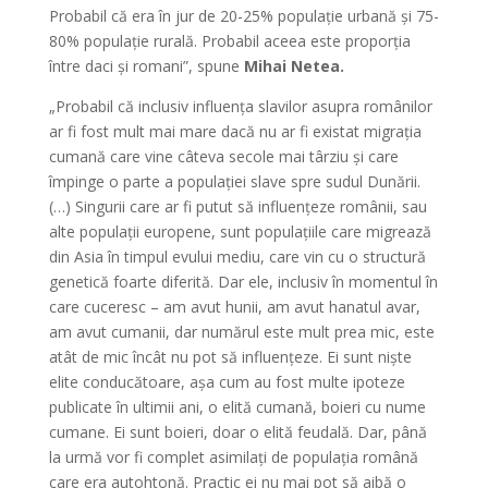
Probabil că era în jur de 20-25% populație urbană și 75-
80% populație rurală. Probabil aceea este proporția
între daci și romani”, spune
Mihai Netea.
„Probabil că inclusiv influența slavilor asupra românilor
ar fi fost mult mai mare dacă nu ar fi existat migrația
cumană care vine câteva secole mai târziu și care
împinge o parte a populației slave spre sudul Dunării.
(…) Singurii care ar fi putut să influențeze românii, sau
alte populații europene, sunt populațiile care migrează
din Asia în timpul evului mediu, care vin cu o structură
genetică foarte diferită. Dar ele, inclusiv în momentul în
care cuceresc – am avut hunii, am avut hanatul avar,
am avut cumanii, dar numărul este mult prea mic, este
atât de mic încât nu pot să influențeze. Ei sunt niște
elite conducătoare, așa cum au fost multe ipoteze
publicate în ultimii ani, o elită cumană, boieri cu nume
cumane. Ei sunt boieri, doar o elită feudală. Dar, până
la urmă vor fi complet asimilați de populația română
care era autohtonă. Practic ei nu mai pot să aibă o