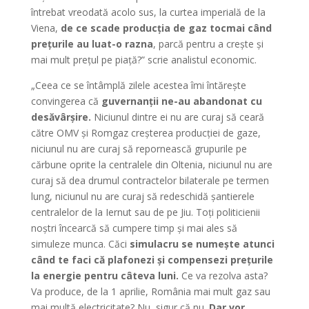
întrebat vreodată acolo sus, la curtea imperială de la
Viena,
de ce scade producția de gaz tocmai când
prețurile au luat-o razna
, parcă pentru a crește și
mai mult prețul pe piață?” scrie analistul economic.
„Ceea ce se întâmplă zilele acestea îmi întărește
convingerea că
guvernanții ne-au abandonat cu
desăvârșire
.
Niciunul dintre ei nu are curaj să ceară
către OMV și Romgaz creșterea producției de gaze,
niciunul nu are curaj să repornească grupurile pe
cărbune oprite la centralele din Oltenia, niciunul nu are
curaj să dea drumul contractelor bilaterale pe termen
lung, niciunul nu are curaj să redeschidă șantierele
centralelor de la Iernut sau de pe Jiu. Toți politicienii
noștri încearcă să cumpere timp și mai ales să
simuleze munca. Căci
simulacru se numește atunci
când te faci că plafonezi și compensezi prețurile
la energie pentru câteva luni.
Ce va rezolva asta?
Va produce, de la 1 aprilie, România mai mult gaz sau
mai multă electricitate? Nu, sigur că nu.
Dar vor