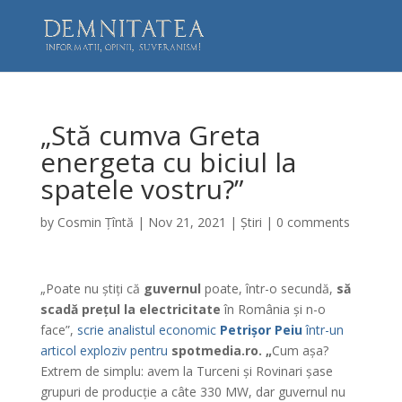
„Stă cumva Greta
energeta cu biciul la
spatele vostru?”
by
Cosmin Țîntă
|
Nov 21, 2021
|
Știri
|
0 comments
„Poate nu știți că
guvernul
poate, într-o secundă,
să
scadă prețul la electricitate
în România și n-o
face”,
scrie analistul economic
Petrișor Peiu
într-un
articol exploziv pentru
spotmedia.ro. „
Cum așa?
Extrem de simplu: avem la Turceni și Rovinari șase
grupuri de producție a câte 330 MW, dar guvernul nu