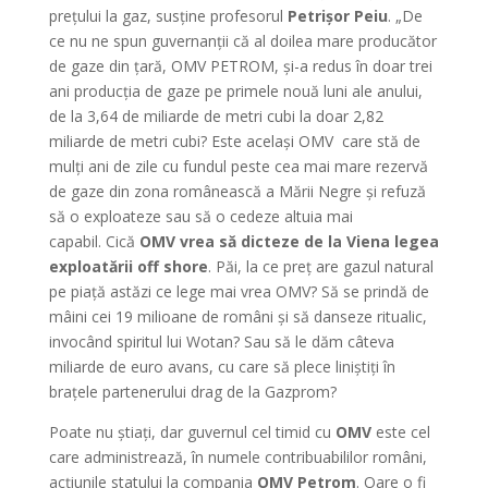
prețului la gaz, susține profesorul
Petrișor Peiu
. „De
ce nu ne spun guvernanții că al doilea mare producător
de gaze din țară, OMV PETROM, și-a redus în doar trei
ani producția de gaze pe primele nouă luni ale anului,
de la 3,64 de miliarde de metri cubi la doar 2,82
miliarde de metri cubi? Este același OMV care stă de
mulți ani de zile cu fundul peste cea mai mare rezervă
de gaze din zona românească a Mării Negre și refuză
să o exploateze sau să o cedeze altuia mai
capabil. Cică
OMV vrea să dicteze de la Viena legea
exploatării off shore
. Păi, la ce preț are gazul natural
pe piață astăzi ce lege mai vrea OMV? Să se prindă de
mâini cei 19 milioane de români și să danseze ritualic,
invocând spiritul lui Wotan? Sau să le dăm câteva
miliarde de euro avans, cu care să plece liniștiți în
brațele partenerului drag de la Gazprom?
Poate nu știați, dar guvernul cel timid cu
OMV
este cel
care administrează, în numele contribuabililor români,
acțiunile statului la compania
OMV Petrom
. Oare o fi