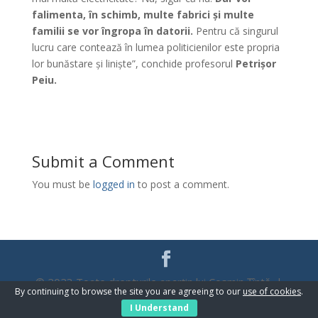
falimenta, în schimb, multe fabrici și multe
familii se vor îngropa în datorii.
Pentru că singurul
lucru care contează în lumea politicienilor este propria
lor bunăstare și liniște”, conchide profesorul
Petrișor
Peiu.
Submit a Comment
You must be
logged in
to post a comment.
© 2023 Toate drepturile aparțin lui Cosmin Țîntă |
By continuing to browse the site you are agreeing to our
use of cookies
.
WebDesign
Promo Zone
I Understand