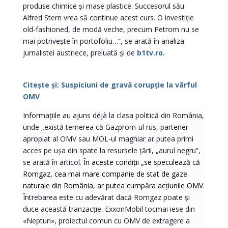
produse chimice și mase plastice. Succesorul său
Alfred Stern vrea să continue acest curs. O investiție
old-fashioned, de modă veche, precum Petrom nu se
mai potrivește în portofoliu…“, se arată în analiza
jurnalistei austriece, preluată și de
b1tv.ro.
Citește și: Suspiciuni de gravă corupție la vârful
OMV
Informațiile au ajuns déjà la clasa politică din România,
unde „există temerea că Gazprom-ul rus, partener
apropiat al OMV sau MOL-ul maghiar ar putea primi
acces pe ușa din spate la resursele țării, „aurul negru”,
se arată în articol.
În aceste condiții „se speculează că
Romgaz, cea mai mare companie de stat de gaze
naturale din România, ar putea cumpăra acțiunile OMV.
Întrebarea este cu adevărat dacă Romgaz poate și
duce această tranzacție. ExxonMobil tocmai iese din
«Neptun», proiectul comun cu OMV de extragere a