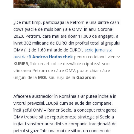
„De mult timp, participația la Petrom e una dintre cash-
cows (vacile de muls bani) ale OMV. În anul Corona-
2020, Petrom, care mai are doar 11.000 de angajați, a
livrat 302 milioane de EURO din profitul total al grupului
OMV (…) de 1,68 miliarde de EURO“,
scrie jurnalista
austriacă
Andrea Hodoschek
pentru cotidianul vienez
KURIER
, într-un articol ce dezvăluie o ipoteză-șoc:
vânzarea Petrom de către OMV, poate chiar către
ungurii de la
MOL
sau rușii de la
Gazprom
.
Afacerea austriecilor în România s-ar putea încheia în
viitorul previzibil. „După cum se aude din companie,
încă șeful OMV – Rainer Seele, a conceput retragerea.
OMV trebuie să se repoziționeze strategic și Seele a
inițiat transformarea dintr-o companie tradițională de
petrol și gaze într-una mai de viitor, un concern de