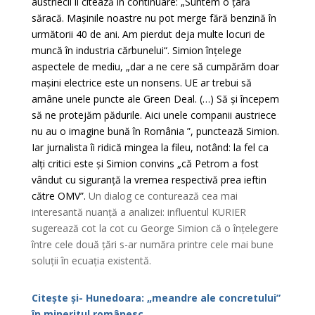
austriecii îl citează în continuare: „Suntem o țară
săracă. Mașinile noastre nu pot merge fără benzină în
următorii 40 de ani. Am pierdut deja multe locuri de
muncă în industria cărbunelui“. Simion înțelege
aspectele de mediu, „dar a ne cere să cumpărăm doar
mașini electrice este un nonsens. UE ar trebui să
amâne unele puncte ale Green Deal. (…) Să și începem
să ne protejăm pădurile. Aici unele companii austriece
nu au o imagine bună în România ”, punctează Simion.
Iar jurnalista îi ridică mingea la fileu, notând: la fel ca
alți critici este și Simion convins „că Petrom a fost
vândut cu siguranță la vremea respectivă prea ieftin
către OMV”.
Un dialog ce conturează cea mai
interesantă nuanță a analizei: influentul KURIER
sugerează cot la cot cu George Simion că o înțelegere
între cele două țări s-ar număra printre cele mai bune
soluții în ecuația existentă.
Citește și- Hunedoara: „meandre ale concretului”
în mineritul românesc