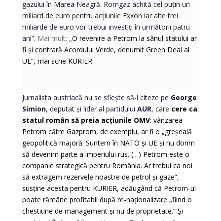
gazului în Marea Neagră. Romgaz achită cel puțin un
miliard de euro pentru acțiunile Exxon iar alte trei
miliarde de euro vor trebui investiți în următorii patru
ani”.
Mai mult: „
O revenire a Petrom la sânul statului ar
fi și contrară Acordului Verde, denumit Green Deal al
UE”, mai scrie KURIER.
Jurnalista austriacă nu se sfiește să-l citeze pe
George
Simion
, deputat și lider al partidului
AUR
, care
cere ca
statul român să preia acțiunile OMV
: vânzarea
Petrom către Gazprom, de exemplu, ar fi o „greșeală
geopolitică majoră. Suntem în NATO și UE și nu dorim
să devenim parte a imperiului rus. (…) Petrom este o
companie strategică pentru România. Ar trebui ca noi
să extragem rezervele noastre de petrol și gaze”,
susține acesta pentru KURIER, adăugând că Petrom-ul
poate rămâne profitabil după re-naționalizare „fiind o
chestiune de management și nu de proprietate.” Și