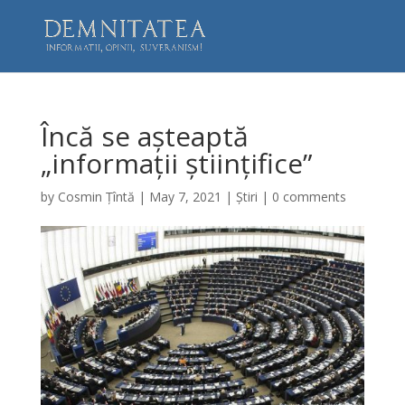
Încă se așteaptă
„informații științifice”
by
Cosmin Țîntă
|
May 7, 2021
|
Știri
|
0 comments