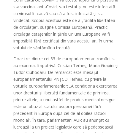
s-a vaccinat anti-Covid, s-a testat și nu este infectată
cu virusul în cauză sau că a fost infectată și s-a
vindecat. Scopul acestuia este de a „facilita libertatea
de circulație”, susține Comisia Europeană. Practic,
circulația cetățenilor în țările Uniunii Europene va fi
imposibilă fără certificat din vara acestui an, în urma
votului de săptămâna trecută.
Doar trei dintre cei 33 de europarlamentari români s-
au exprimat împotrivă: Cristian Terheș, Maria Grapini și
Tudor Ciuhodaru. De remarcat este mesajul
europarlamentarului PNȚCD Terheș, cu privire la
voturile europarlamentarilor: „A condiționa exercitarea
unor drepturi și libertăți fundamentale de primirea,
printre altele, a unui astfel de produs medical nesigur
este un abuz al statului asupra persoanei fără
precedent în Europa după cel de-al doilea război
mondial”. În țară, parlamentarii AUR au anunțat că
lucrează la un proiect legislativ care să pedepsească