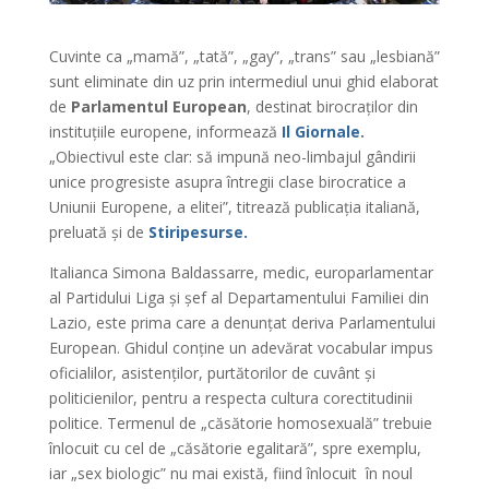
Cuvinte ca „mamă”, „tată”, „gay”, „trans” sau „lesbiană”
sunt eliminate din uz prin intermediul unui ghid elaborat
de
Parlamentul European
, destinat birocraților din
instituțiile europene, informează
Il Giornale
.
„Obiectivul este clar: să impună neo-limbajul gândirii
unice progresiste asupra întregii clase birocratice a
Uniunii Europene, a elitei”, titrează publicația italiană,
preluată și de
Stiripesurse.
Italianca Simona Baldassarre, medic, europarlamentar
al Partidului Liga și șef al Departamentului Familiei din
Lazio, este prima care a denunțat deriva Parlamentului
European. Ghidul conține un adevărat vocabular impus
oficialilor, asistenților, purtătorilor de cuvânt și
politicienilor, pentru a respecta cultura corectitudinii
politice. Termenul de „căsătorie homosexuală” trebuie
înlocuit cu cel de „căsătorie egalitară”, spre exemplu,
iar „sex biologic” nu mai există, fiind înlocuit în noul