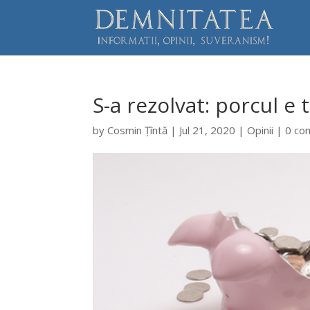
S-a rezolvat: porcul e 
by
Cosmin Țîntă
|
Jul 21, 2020
|
Opinii
|
0 co