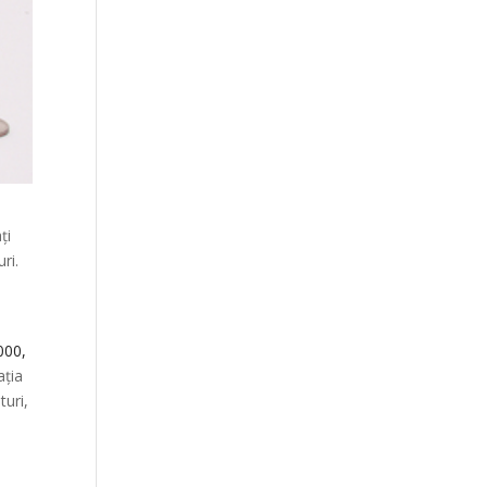
ți
ri.
000,
ația
turi,