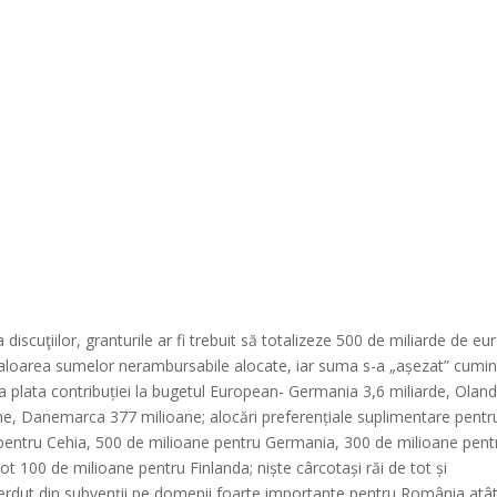
 discuţiilor, granturile ar fi trebuit să totalizeze 500 de miliarde de eu
aloarea sumelor nerambursabile alocate, iar suma s-a „așezat” cumin
 la plata contribuției la bugetul European- Germania 3,6 miliarde, Olan
oane, Danemarca 377 milioane; alocări preferențiale suplimentare pentr
d pentru Cehia, 500 de milioane pentru Germania, 300 de milioane pent
ot 100 de milioane pentru Finlanda; niște cârcotași răi de tot și
erdut din subvenții pe domenii foarte importante pentru România atâ