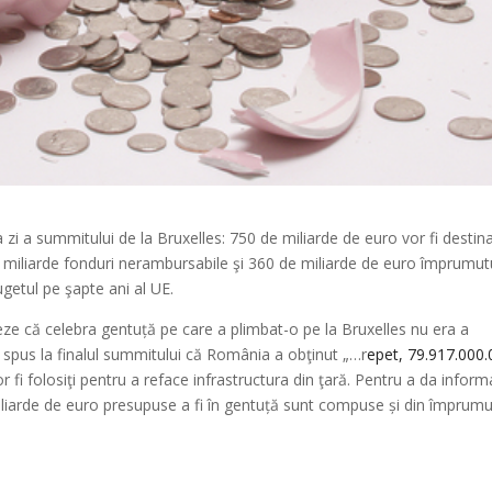
ea zi a summitului de la Bruxelles: 750 de miliarde de euro vor fi destina
 miliarde fonduri nerambursabile şi 360 de miliarde de euro împrumutu
ugetul pe şapte ani al UE.
ze că celebra gentuță pe care a plimbat-o pe la Bruxelles nu era a
 spus la finalul summitului că România a obţinut „…r
epet, 79.917.000.
vor fi folosiţi pentru a reface infrastructura din ţară. Pentru a da inform
liarde de euro presupuse a fi în gentuță sunt compuse și din împrumu