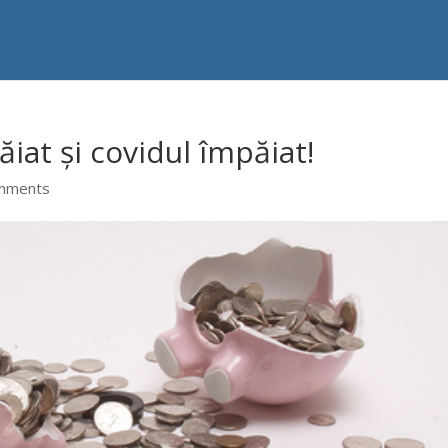
tăiat și covidul împăiat!
mments