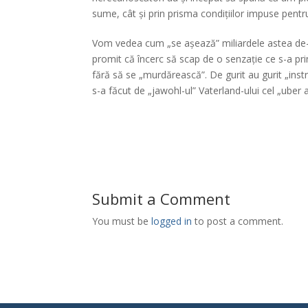
sume, cât și prin prisma condițiilor impuse pentr
Vom vedea cum „se așează” miliardele astea de-a l
promit că încerc să scap de o senzație ce s-a pri
fără să se „murdărească”. De gurit au gurit „ins
s-a făcut de „jawohl-ul” Vaterland-ului cel „uber a
Submit a Comment
You must be
logged in
to post a comment.