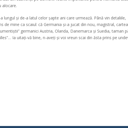
u alocare.
ungul și de-a latul celor șapte ani care urmează. Până vin detaliile,
ns de mine ca scaiul: că Germania și-a jucat din nou, magistral, cartea
trumentiștii” germanici Austria, Olanda, Danemarca și Suedia, taman 
lles”… Ia uitați-vă bine, n-aveți și voi vreun scai din ăsta prins pe unde