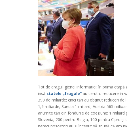
Tot de dragul igienei informației: în prima etapă a
însă
statele „frugale”
au cerut o reducere în v
390 de miliarde; cinci țări au obținut reduceri de
1,9 miliarde, Suedia 1 miliard, Austria 565 mili
anumite țări din fondurile de coeziune: 1 miliar
Slovenia, 200 pentru Belgia, 100 pentru Cipru și t
nerecunoscători au și început să spună că am pi