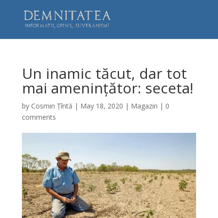
Un inamic tăcut, dar tot
mai amenințător: seceta!
by
Cosmin Țîntă
|
May 18, 2020
|
Magazin
|
0
comments