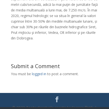
metri cubi/secundă, adică la mai puţin de jumătate faţă
de media multianuală a lunii mai, de 7.250 mc/s. În mai
2020, regimul hidrologic se va situa în general la valori
cuprinse între 30-50% din mediile multianuale lunare, și
chiar sub 30% pe râurile din bazinele hidrografice Siret,
Prut mijlociu şi inferior, Vedea, Olt inferior şi pe râurile
din Dobrogea.
Submit a Comment
You must be
logged in
to post a comment.
© 2023 Toate drepturile aparțin lui Cosmin Țîntă |