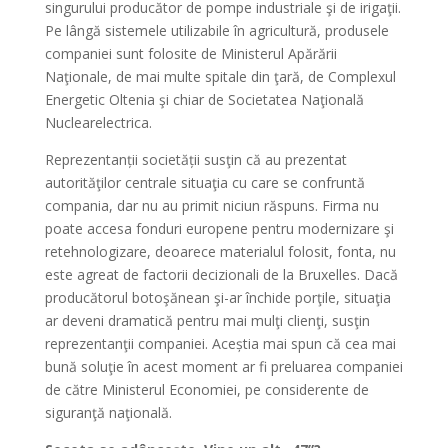
singurului producător de pompe industriale şi de irigaţii.
Pe lângă sistemele utilizabile în agricultură, produsele
companiei sunt folosite de Ministerul Apărării
Naţionale, de mai multe spitale din ţară, de Complexul
Energetic Oltenia şi chiar de Societatea Naţională
Nuclearelectrica.
Reprezentanții societății susţin că au prezentat
autorităţilor centrale situaţia cu care se confruntă
compania, dar nu au primit niciun răspuns. Firma nu
poate accesa fonduri europene pentru modernizare şi
retehnologizare, deoarece materialul folosit, fonta, nu
este agreat de factorii decizionali de la Bruxelles. Dacă
producătorul botoşănean şi-ar închide porţile, situaţia
ar deveni dramatică pentru mai mulţi clienţi, susţin
reprezentanţii companiei. Aceștia mai spun că cea mai
bună soluţie în acest moment ar fi preluarea companiei
de către Ministerul Economiei, pe considerente de
siguranţă naţională.