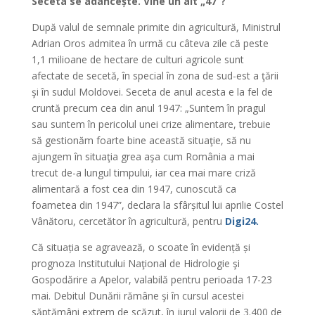
Seceta se adâncește. Vine un alt „47”?
După valul de semnale primite din agricultură, Ministrul
Adrian Oros admitea în urmă cu câteva zile că peste
1,1 milioane de hectare de culturi agricole sunt
afectate de secetă, în special în zona de sud-est a ţării
şi în sudul Moldovei. Seceta de anul acesta e la fel de
cruntă precum cea din anul 1947: „Suntem în pragul
sau suntem în pericolul unei crize alimentare, trebuie
să gestionăm foarte bine această situaţie, să nu
ajungem în situaţia grea aşa cum România a mai
trecut de-a lungul timpului, iar cea mai mare criză
alimentară a fost cea din 1947, cunoscută ca
foametea din 1947”, declara la sfârșitul lui aprilie Costel
Vânătoru, cercetător în agricultură, pentru
Digi24.
Că situația se agravează, o scoate în evidență și
prognoza Institutului Naţional de Hidrologie şi
Gospodărire a Apelor, valabilă pentru perioada 17-23
mai. Debitul Dunării rămâne şi în cursul acestei
săptămâni extrem de scăzut, în jurul valorii de 3.400 de