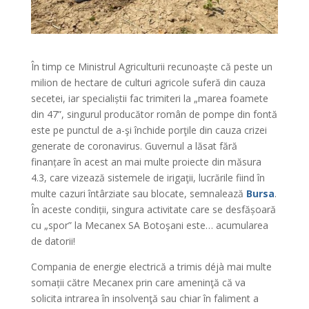
În timp ce Ministrul Agriculturii recunoaște că peste un
milion de hectare de culturi agricole suferă din cauza
secetei, iar specialiștii fac trimiteri la „marea foamete
din 47”, singurul producător român de pompe din fontă
este pe punctul de a-şi închide porţile din cauza crizei
generate de coronavirus. Guvernul a lăsat fără
finanțare în acest an mai multe proiecte din măsura
4.3, care vizează sistemele de irigaţii, lucrările fiind în
multe cazuri întârziate sau blocate, semnalează
Bursa
.
În aceste condiții, singura activitate care se desfășoară
cu „spor” la Mecanex SA Botoşani este… acumularea
de datorii!
Compania de energie electrică a trimis déjà mai multe
somații către Mecanex prin care ameninţă că va
solicita intrarea în insolvenţă sau chiar în faliment a